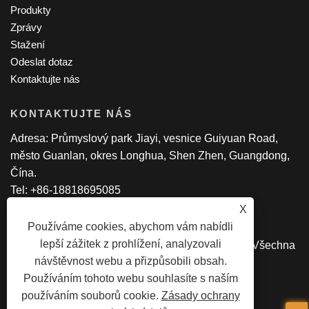
Produkty
Zprávy
Stažení
Odeslat dotaz
Kontaktujte nás
KONTAKTUJTE NÁS
Adresa: Průmyslový park Jiayi, vesnice Guiyuan Road,
město Guanlan, okres Longhua, Shen Zhen, Guangdong,
Čína.
Tel: +86-18818695085
E-mailem:
manager@lexsmartcard.com
X
Používáme cookies, abychom vám nabídli
lepší zážitek z prohlížení, analyzovali
Copyright © 2022 Shenzhen Lex Smart Co., Ltd. Všechna
návštěvnost webu a přizpůsobili obsah.
práva vyhrazena.
Používáním tohoto webu souhlasíte s naším
používáním souborů cookie.
Zásady ochrany