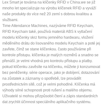
Lex Smart je továrna na klíčenky RFID v China.we se již
mnoho let specializuje na výrobu klíčenek RFID a vyváží
naše produkty do více než 20 zemí s dobrou kvalitou a
službami.
Time Attendance Machines, nazýváme RFID Keychain,
RFID Keychain také, používá materiál ABS k vytlačení
modelu klíčenky skrz formu jemného hardwaru, vložení
měděného drátu do lisovaného modelu Keychain a poté jej
zavřete, čímž se stane klíčenkou. často používáme při
kontrole přístupu. klíčenka je malých rozměrů a snadno se
přenáší. je velmi vhodná pro kontrolu přístupu a platby.
pokud klíčenku zavěsíte na klíčenku, můžete ji konzumovat
bez peněženky. série operace, jako je dobíjení, dotazování
na zůstatek a záznamy o spotřebě, lze provádět
prostřednictvím sítě, což je velmi pohodlné. Klíčenka má
výhody silné schopnosti proti rušení a malého objemu.
Uživatelé si mohou přizpůsobit čtení a zápis standardních
dat zrychlit účinnost speciálního aplikačního systému.