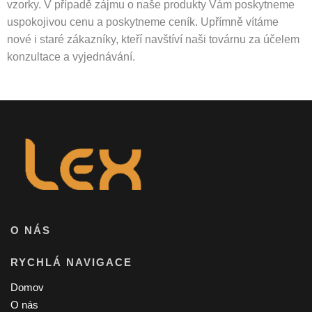
vzorky. V případě zájmu o naše produkty Vám poskytneme
uspokojivou cenu a poskytneme ceník. Upřímně vítáme
nové i staré zákazníky, kteří navštíví naši továrnu za účelem
konzultace a vyjednávání.
O NÁS
RYCHLÁ NAVIGACE
Domov
O nás