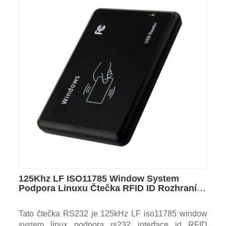
125Khz LF ISO11785 Window System
Podpora Linuxu Čtečka RFID ID Rozhraní
RS232
Tato čtečka RS232 je 125kHz LF iso11785 window
system linux podpora rs232 interface id RFID