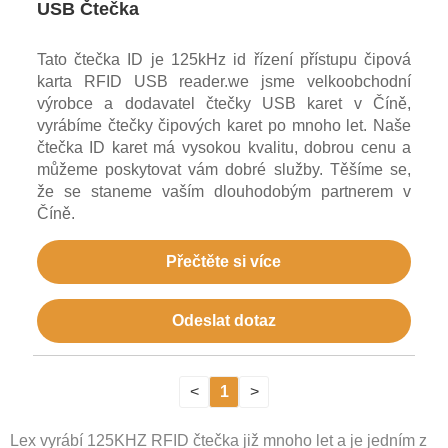
USB Čtečka
Tato čtečka ID je 125kHz id řízení přístupu čipová
karta RFID USB reader.we jsme velkoobchodní
výrobce a dodavatel čtečky USB karet v Číně,
vyrábíme čtečky čipových karet po mnoho let. Naše
čtečka ID karet má vysokou kvalitu, dobrou cenu a
můžeme poskytovat vám dobré služby. Těšíme se,
že se staneme vaším dlouhodobým partnerem v
Číně.
Přečtěte si více
Odeslat dotaz
<
1
>
Lex vyrábí 125KHZ RFID čtečka již mnoho let a je jedním z