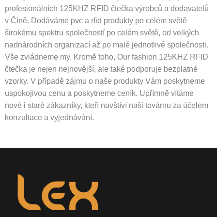
profesionálních 125KHZ RFID čtečka výrobců a dodavatelů
v Číně. Dodáváme pvc a rfid produkty po celém světě
širokému spektru společností po celém světě, od velkých
nadnárodních organizací až po malé jednotlivé společnosti.
Vše zvládneme my. Kromě toho, Our fashion 125KHZ RFID
čtečka je nejen nejnovější, ale také podporuje bezplatné
vzorky. V případě zájmu o naše produkty Vám poskytneme
uspokojivou cenu a poskytneme ceník. Upřímně vítáme
nové i staré zákazníky, kteří navštíví naši továrnu za účelem
konzultace a vyjednávání.